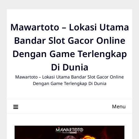
Skip
to
content
Mawartoto – Lokasi Utama
Bandar Slot Gacor Online
Dengan Game Terlengkap
Di Dunia
Mawartoto – Lokasi Utama Bandar Slot Gacor Online
Dengan Game Terlengkap Di Dunia
Menu