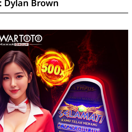
:
Dylan Brown