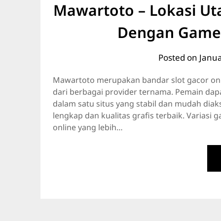
Mawartoto – Lokasi Ut
Dengan Game 
Posted on
Janua
Mawartoto merupakan bandar slot gacor onl
dari berbagai provider ternama. Pemain dapat
dalam satu situs yang stabil dan mudah diak
lengkap dan kualitas grafis terbaik. Varias
online yang lebih…