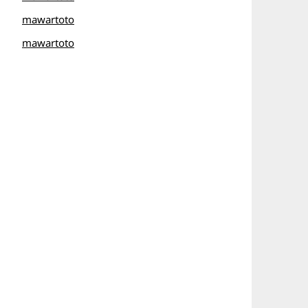
mawartoto
mawartoto