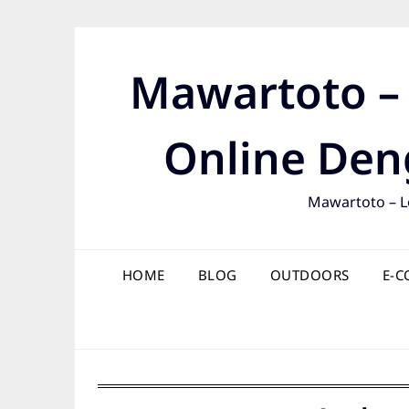
Skip
to
content
Mawartoto – 
Online Den
Mawartoto – L
HOME
BLOG
OUTDOORS
E-