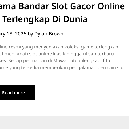
ama Bandar Slot Gacor Online
Terlengkap Di Dunia
ry 18, 2026
by
Dylan Brown
ine resmi yang menyediakan koleksi game terlengkap
 menikmati slot online klasik hingga rilisan terbaru
ses. Setiap permainan di Mawartoto dilengkapi fitur
i game yang tersedia memberikan pengalaman bermain slot
Read more